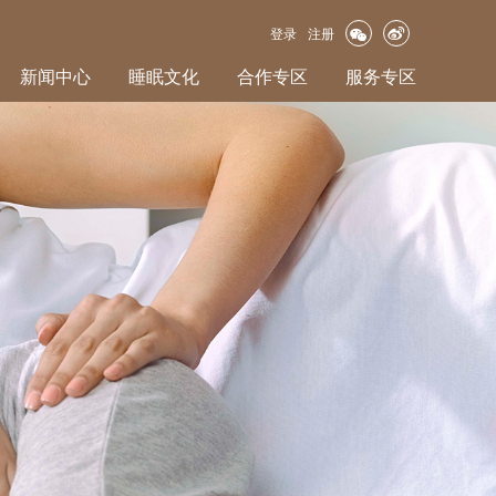
登录
注册
新闻中心
睡眠文化
合作专区
服务专区